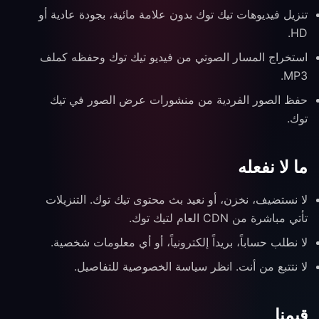
تنزيل فيديوهات تيك توك بدون علامة مائية، بجودة عادية أو
HD.
استخراج المسار الصوتي من فيديو تيك توك وحفظه كملف
MP3.
حفظ الصور الفردية من منشورات عرض الصور في تيك
توك.
ما لا نفعله
لا نستضيف، نخزن، أو نعيد بث محتوى تيك توك. التنزيلات
تأتي مباشرة من CDN العام لتيك توك.
لا نطلب حساباً، بريداً إلكترونياً، أو أي معلومات شخصية.
لا نتتبع من أنت. انظر سياسة الخصوصية للتفاصيل.
قيمنا